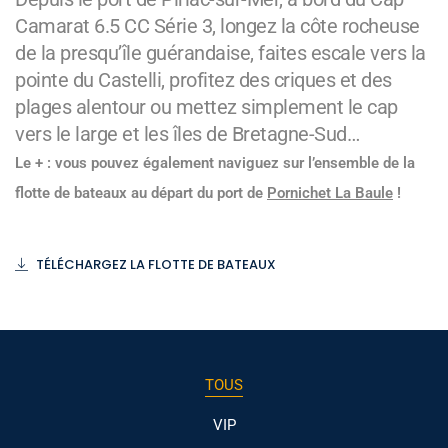
Camarat 6.5 CC Série 3, longez la côte rocheuse
de la presqu’île guérandaise, faites escale vers la
pointe du Castelli, profitez des criques et des
plages alentour ou mettez simplement le cap
vers le large et les îles de Bretagne-Sud…
Le + : vous pouvez également naviguez sur l’ensemble de la
flotte de bateaux au départ du port de
Pornichet La Baule
!
TÉLÉCHARGEZ LA FLOTTE DE BATEAUX
TOUS
VIP