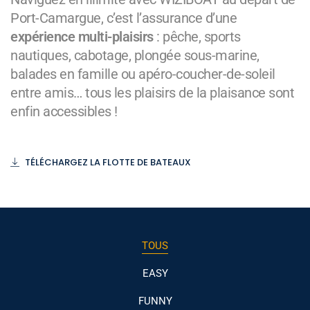
Port-Camargue, c’est l’assurance d’une
expérience multi-plaisirs
: pêche, sports
nautiques, cabotage, plongée sous-marine,
balades en famille ou apéro-coucher-de-soleil
entre amis… tous les plaisirs de la plaisance sont
enfin accessibles !
TÉLÉCHARGEZ LA FLOTTE DE BATEAUX
TOUS
EASY
FUNNY