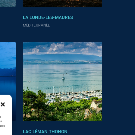
LA LONDE-LES-MAURES
MÉDITERRANÉE
s
es
ques
LAC LÉMAN THONON