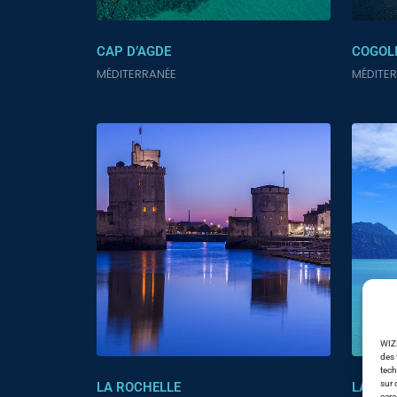
CAP D’AGDE
COGOL
MÉDITERRANÉE
MÉDITE
WIZI
des 
tech
sur 
LA ROCHELLE
LAC DU
cara