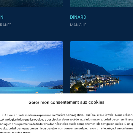
IN
DINARD
RRANÉE
MANCHE
Gérer mon consentement aux cookies
BOAT vous offre la meilleure expérience en matière de navigation… sur l'eau et sur le web ! Nous utilison
technologies telles que les cookies pour stocker et/ou accéder aux informations. Le fait de consentir à c
nologies nous permettra de traiter des données telles que le comportement de navigation ou les ID uni
ce site. Le fait de ne pas consentir ou de retirer son consentement peut avoir un effet négatif sur certaines
 BOURGET AIX-LES-BAINS
LAC LÉMAN NERNIER
ctéristiques et fonctions.