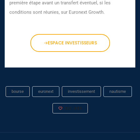
première étape avant un transfert éventuel, si les
conditions sont réunies, sur Euronext Growth.
ESPACE INVESTISSEURS
bourse
euronext
investissement
nautisme
302
LIKES