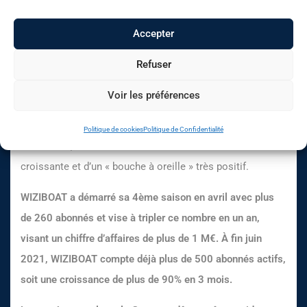
Accepter
Refuser
La croissance s’accélère fortement (+90% de
membres en 3 mois)
Voir les préférences
WIZIBOAT entre désormais dans une phase active de
Politique de cookies
Politique de Confidentialité
croissance
, recueillant les fruits d’une notoriété
croissante et d’un « bouche à oreille » très positif.
WIZIBOAT a démarré sa 4
ème
saison en avril avec plus
de 260 abonnés et vise à tripler ce nombre en un an,
visant un chiffre d’affaires de plus de 1 M€. À fin juin
2021, WIZIBOAT compte déjà plus de 500 abonnés actifs,
soit une croissance de plus de 90% en 3 mois.